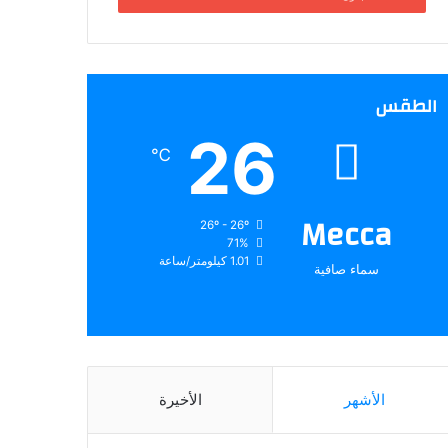
الطقس
26
℃
Mecca
26º - 26º
71%
1.01 كيلومتر/ساعة
سماء صافية
الأشهر
الأخيرة