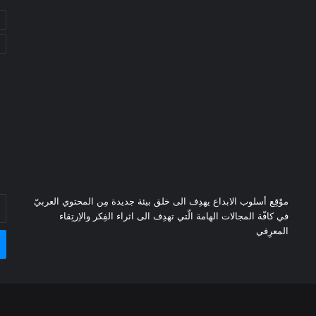
موْقِع أسلوب الابداع يهدِف الى خلق بيئة جديدة مِن المحتوي العربيّ
أد
في كافّة المجالات الهامة الّتي تهدِف الى اثراء الفِكر والاِرتِقاء
بر
المعرِفي
ال