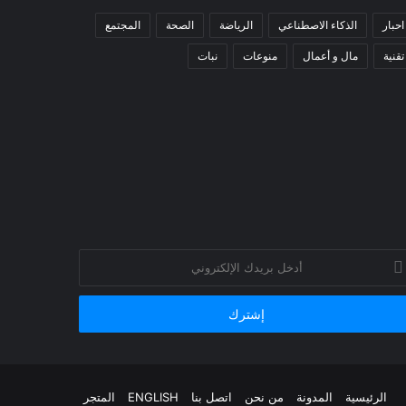
احبار
الذكاء الاصطناعي
الرياضة
الصحة
المجتمع
تقنية
مال و أعمال
منوعات
نبات
خل
يدك
إلكتروني
الرئيسية
المدونة
من نحن
اتصل بنا
ENGLISH
المتجر