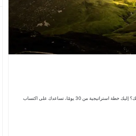
تبحث عن طريقة فعالة لتحقيق أهدافك في تطوير نفسك؟ إليك خطة استراتيجية من 30 يومًا، تساعدك على اكتساب