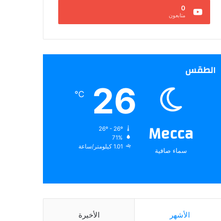
0
متابعون
الطقس
26
℃
Mecca
26º - 26º
71%
1.01 كيلومتر/ساعة
سماء صافية
الأشهر
الأخيرة