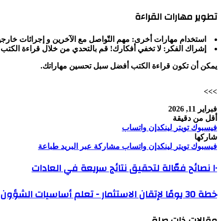
تطوير مهارات القراءة
استخدام مهارات أخرى:
مهم التّواصل مع الآخرين و إجرائات خارجي
إشراك الفكر:
لا تخفي أفكارك! قم بالتحدي من خلال قراءة الكتب و 
يمكن أن تكون قراءة الكتب أفضل سبل تحسين مهاراتك.
>>>
فبراير 11, 2026
أقل من دقيقة
فيسبوك
تويتر
لينكدإن
واتساب
شاركها
فيسبوك
تويتر
لينكدإن
واتساب
مشاركة عبر البريد
طباعة
١٠ نصائح فعّالة لتحقيق نتائج سريعة في العادات
خطة 30 يومًا لإتقان الاستثمار - تعلم أساسيات الشؤون المالية
مقالات ذات صلة