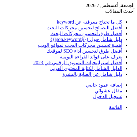
الجمعة, أغسطس 7 2026
أحدث المقالات
كل ما تحتاج معرفته عن keyword
أفضل النصائح لتحسين محركات البحث
أفضل طرق لتحسين محركات البحث
دليل شامل حول {{$json.keyword}}
أهمية تحسين محركات البحث لمواقع الويب
أفضل طرق لتحسين أداء SEO لموقعك
تعرف على فوائد القراءة اليومية
أفضل استراتيجيات التسويق الرقمي في 2023
الدليل الشامل لكتابة المحتوى العربي
دليل شامل عن العناية بالبشرة
إضافة عمود جانبي
مقال عشوائي
تسجيل الدخول
القائمة