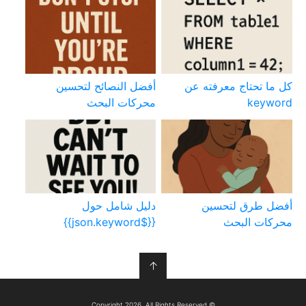
كل ما تحتاج معرفته عن
أفضل النصائح لتحسين
keyword
محركات البحث
أفضل طرق لتحسين
دليل شامل حول
محركات البحث
{{$json.keyword}}
↑
© Copyright 2026, All Rights Reserved