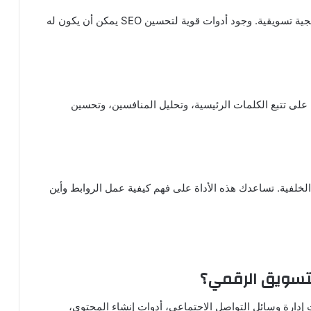
تحسين محركات البحث يظل جزءًا حيويًا من أي استراتيجية تسويقية. وجود أدوات قوية لتحسين SEO يمكن أن يكون له
 لتحليل SEO، حيث تساعدك على تتبع الكلمات الرئيسية، وتحليل المنافسين، وتحسين
لروابط الخلفية. تساعدك هذه الأداة على فهم كيفية عمل الروابط وأين
لتسويق الرقمي؟
ت إدارة وسائل التواصل الاجتماعي، أدوات إنشاء المحتوى،