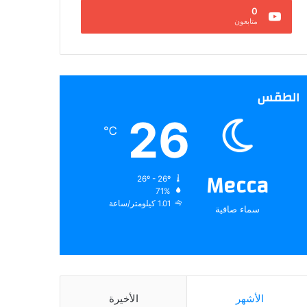
0
متابعون
الطقس
26
℃
Mecca
26º - 26º
71%
1.01 كيلومتر/ساعة
سماء صافية
الأشهر
الأخيرة