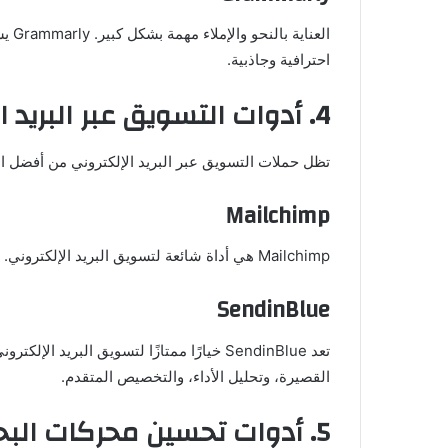
العن
احترافية وجاذبية.
4. أدوات التسويق عبر البريد الإلكتروني
تظل حملات التسويق عبر البريد الإلكتروني من أفضل ال
Mailchimp
Mailchimp هي أداة شائعة لتسويق البريد الإلكتروني. تتيح لك إنشاء قوائم بريدية وإرسال حملات تسويقية بفعالية.
SendinBlue
تعد SendinBlue خيارًا ممتازًا لتسويق البري
القصيرة، وتحليل الأداء، والتخصيص المتقدم.
5. أدوات تحسين محركات البحث (SEO)