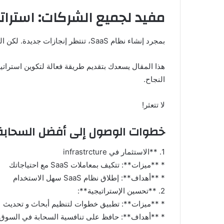
مفيد لجميع الشركات: استراتيجية SaaS خطو
بمجرد إنشاء نظام SaaS، تنتظر إنجازات جديدة. لكن الوصول إلى قمة التقدم في السوق يعتمد على سحابة متقدمة.
النجاح.
لا تتعثر!
خطوات الوصول إلى أفضل السحابة
1. **الاستثمار في infrastrcture
* **ميزات**: تتكيف بمعاملات SaaS مع احتياجاتك
* **أهداف**: إطلاق نظام SaaS سهل الاستخدام
2. **تحسين الإستراتيجية**:
* **ميزات**: تطبيق خطوات لتنظيم أبحاث و تحديث
* **أهداف**: حافظ على تنافسية السحابة في السوق