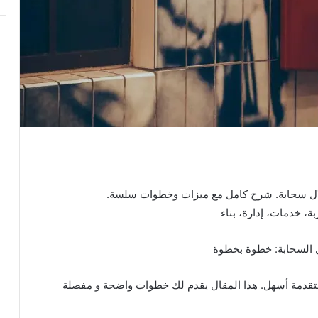
 السحابة يجعل تطوير استراتيجية SaaS متقدمة أسهل. هذا المقال يقدم لك خطوات واضحة و مفصلة