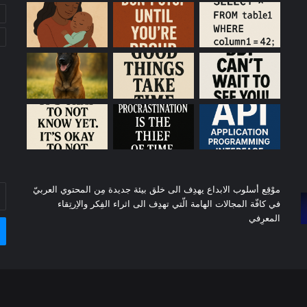
أد
موْقِع أسلوب الابداع يهدِف الى خلق بيئة جديدة مِن المحتوي العربيّ
بر
في كافّة المجالات الهامة الّتي تهدِف الى اثراء الفِكر والاِرتِقاء
ال
المعرِفي