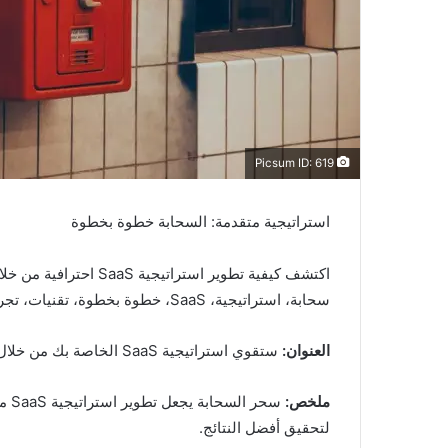
Picsum ID: 619
استراتيجية متقدمة: السحابة خطوة بخطوة
اكتشف كيفية تطوير استراتيجية SaaS احترافية من خلال سحابة. شرح كامل مع ميزات وخطوات سلسة.
سحابة، استراتيجية، SaaS، خطوة بخطوة، تقنيات، تجربة، خدمات، إدارة، بناء
العنوان:
ستقوي استراتيجية SaaS الخاصة بك من خلال السحابة: خطوة بخطوة
ملخص:
سحر
لتحقيق أفضل النتائج.