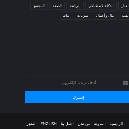
احبار
الذكاء الاصطناعي
الرياضة
الصحة
المجتمع
تقنية
مال و أعمال
منوعات
نبات
خل
يدك
إلكتروني
الرئيسية
المدونة
من نحن
اتصل بنا
ENGLISH
المتجر