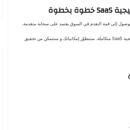
ة بخطوة
هذا المقال يسعدك بتقديم طريقة فعالة لتكوين استراتيجية SaaS متكاملة. ستتطوّر إمكانياتك و ستتمكن من تحقيق