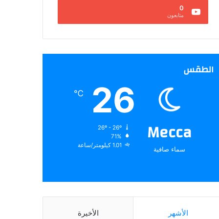
0
متابعون
الطقس
26
℃
Mecca
26º - 26º
71%
1.01 كيلومتر/ساعة
سماء صافية
الأشهر
الأخيرة