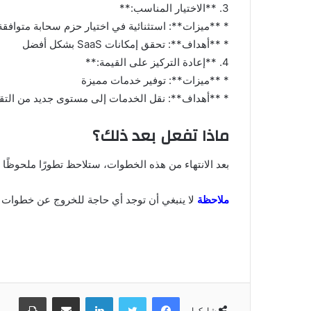
3. **الاختيار المناسب:**
* **ميزات**: استثنائية في اختيار حزم سحابة متوافقة
* **أهداف**: تحقق إمكانات SaaS بشكل أفضل
4. **إعادة التركيز على القيمة:**
* **ميزات**: توفير خدمات مميزة
* **أهداف**: نقل الخدمات إلى مستوى جديد من التق
ماذا تفعل بعد ذلك؟
بعد الانتهاء من هذه الخطوات، ستلاحظ تطورًا ملحوظًا في إستراتيجي
ملاحظة
لا ينبغي أن توجد أي حاجة للخروج عن خطوات 
فيسبوك
تويتر
لينكدإن
مشاركة عبر البريد
طباعة
شاركها