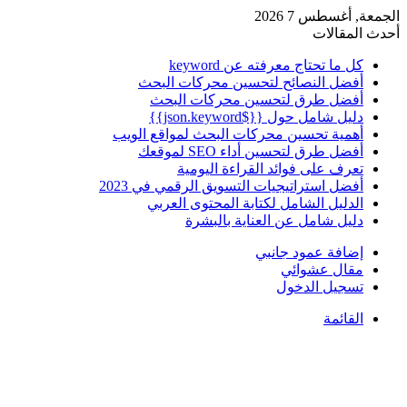
الجمعة, أغسطس 7 2026
أحدث المقالات
كل ما تحتاج معرفته عن keyword
أفضل النصائح لتحسين محركات البحث
أفضل طرق لتحسين محركات البحث
دليل شامل حول {{$json.keyword}}
أهمية تحسين محركات البحث لمواقع الويب
أفضل طرق لتحسين أداء SEO لموقعك
تعرف على فوائد القراءة اليومية
أفضل استراتيجيات التسويق الرقمي في 2023
الدليل الشامل لكتابة المحتوى العربي
دليل شامل عن العناية بالبشرة
إضافة عمود جانبي
مقال عشوائي
تسجيل الدخول
القائمة