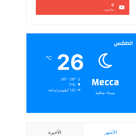
0
متابعون
الطقس
26
℃
Mecca
26º - 26º
71%
1.01 كيلومتر/ساعة
سماء صافية
الأشهر
الأخيرة