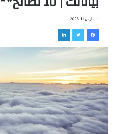
بياناتك | 10 نصائح**
مارس 11, 2026
فيسبوك
تويتر
لينكدإن