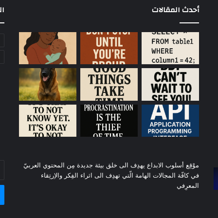
أحدث المقالات
ال
موْقِع أسلوب الابداع يهدِف الى خلق بيئة جديدة مِن المحتوي العربيّ
أد
في كافّة المجالات الهامة الّتي تهدِف الى اثراء الفِكر والاِرتِقاء
بر
المعرِفي
ال