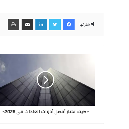
“`
فيسبوك
تويتر
لينكدإن
مشاركة عبر البريد
طباعة
شاركها
<كيف تختار أفضل أدوات العادات في 2026>