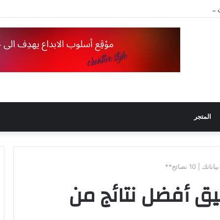
 محركات البحث
المتجر
10 نصائح**
يق أفضل نتائج من